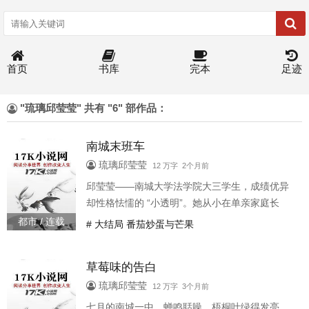
首页
书库
完本
足迹
"琉璃邱莹莹" 共有 "6" 部作品：
南城末班车
琉璃邱莹莹
12 万字 2个月前
邱莹莹——南城大学法学院大三学生，成绩优异
却性格怯懦的 “小透明”。她从小在单亲家庭长
大，母亲靠摆水果摊供她读书，她习惯了低头走
都市 / 连载
# 大结局 番茄炒蛋与芒果
路、小声说话、不惹任何麻烦。 她的原则只有一
条：平平安安毕业，找份安稳工作，让母亲过上
草莓味的告白
好日子。 她像一只随时准备缩进壳里的蜗牛，用
顺从和退让换取安全。蔡亦才——南城大学商学
琉璃邱莹莹
12 万字 3个月前
院大四传奇人物，金融系天才，蔡氏集团独子。
七月的南城一中，蝉鸣聒噪，梧桐叶绿得发亮。