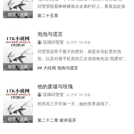
他聪明、强势、掌控欲极强，习惯了一切尽在掌
邱莹莹咬着棒棒糖靠在走廊栏杆上，看着远处操
握。他身边从
场上那个总是穿着白色校服衬衫的男生，糖棍在
都市 / 连载
第二十五章
嘴角转了一圈又一圈。
泡泡与谎言
琉璃邱莹莹
15 万字 3个月前
邱莹莹这辈子最大的爱好，就是在浴缸里吹泡
泡，以及对着手机里的乙女游戏角色说“我爱你”。
二十六岁，母胎单身，在爸妈开的洗衣店里帮
都市 / 连载
## 大结局 泡泡与谎言
忙，每天最大的运动量就是从洗衣机里捞衣服。
她的人生平凡得像一杯白开水，直到那天，她不
他的废墟与玫瑰
小心把一整瓶洗衣液倒进了滚筒—— 泡沫从洗衣
店里涌出来，淹没了半条街。 而她站在漫天的泡
琉璃邱莹莹
11 万字 3个月前
泡里，看见了此生最好看的一张脸。 蔡家煌，三
然而高三开学第一天，她的世界崩塌了。
十岁，金融圈最年轻的合伙人之一，冷静、克
制、一丝不苟，
都市 / 连载
第二十二章 彼岸花开